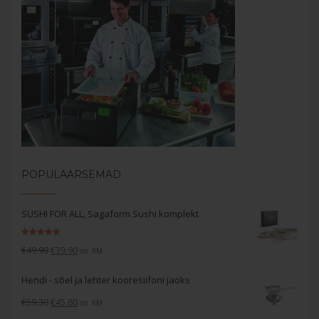
POPULAARSEMAD
SUSHI FOR ALL, Sagaform Sushi komplekt
Hinnanguga
Algne
Current
€
49.90
€
39.90
5.00
/ 5
sis. KM
hind
price
Hendi - sõel ja lehter kooresiifoni jaoks
oli:
is:
€49.90.
€39.90.
Algne
Current
€
59.30
€
45.60
sis. KM
hind
price