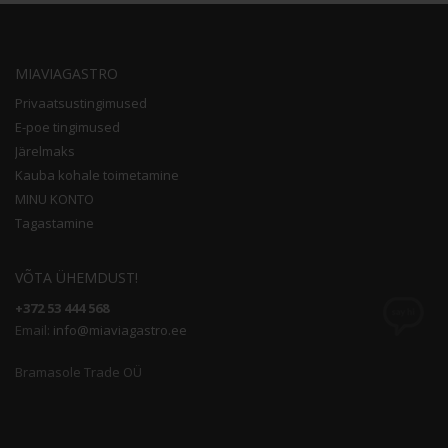
MIAVIAGASTRO
Privaatsustingimused
E-poe tingimused
Järelmaks
Kauba kohale toimetamine
MINU KONTO
Tagastamine
VÕTA ÜHEMDUST!
+372 53 444 568
Email:
info@miaviagastro.ee
Bramasole Trade OÜ