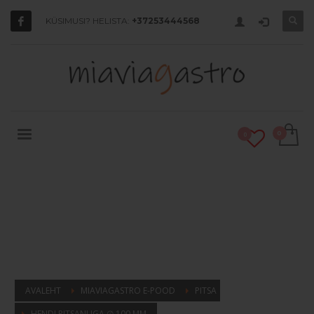
KÜSIMUSI? HELISTA:
+37253444568
0
AVALEHT
MIAVIAGASTRO E-POOD
PITSA
HENDI PITSANUGA ∅ 100 MM