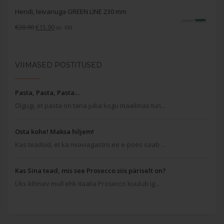
oli:
is:
Hendi, leivanuga GREEN LINE 230 mm
€59.30.
€45.60.
Algne
Current
€
20.90
€
15.90
sis. KM
hind
price
oli:
is:
€20.90.
€15.90.
VIIMASED POSTITUSED
Pasta, Pasta, Pasta…
Olgugi, et pasta on täna juba kogu maailmas tun...
Osta kohe! Maksa hiljem!
Kas teadsid, et ka miaviagastro.ee e-poes saab ...
Kas Sina tead, mis see Prosecco siis päriselt on?
Üks kihisev mull ehk Itaalia Prosecco kuulub ig...