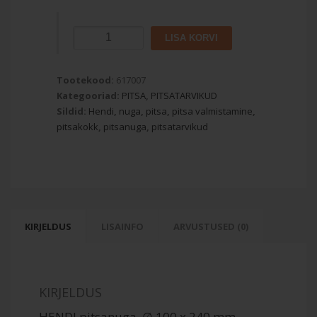
HENDI
LISA KORVI
pitsanuga
∅
Tootekood:
100
617007
Kategooriad:
mm
PITSA
,
PITSATARVIKUD
Sildid:
kogus
Hendi
,
nuga
,
pitsa
,
pitsa valmistamine
,
pitsakokk
,
pitsanuga
,
pitsatarvikud
KIRJELDUS
LISAINFO
ARVUSTUSED (0)
KIRJELDUS
HENDI pitsanuga ∅ 100 x 240 mm